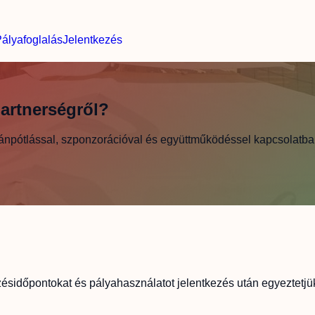
ályafoglalás
Jelentkezés
partnerségről?
 utánpótlással, szponzorációval és együttműködéssel kapcsolatba
zésidőpontokat és pályahasználatot jelentkezés után egyeztetjü