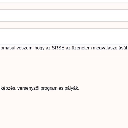
udomásul veszem, hogy az SRSE az üzenetem megválaszolásáho
 képzés, versenyzői program és pályák.