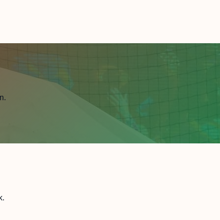
n.
k.