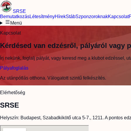
SRSE
Bemutatkozás
Létesítmény
Hírek
Stáb
Szponzoroknak
Kapcsolat
P
Menü
Kapcsolat
Kérdésed van edzésről, pályáról vagy 
Írj nekünk, foglalj pályát, vagy keresd meg a klubot edzéssel,
Pályafoglalás
Az utánpótlás otthona. Válogatott szintű felkészítés.
Elérhetőség
SRSE
Helyszín: Budapest, Szabadkikötő utca 5-7., 1211. A pontos ed