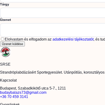
Tárgy
Üzenet
Elolvastam és elfogadom az
adatkezelési tájékoztatót
, és t
Üzenet küldése
SRSE
Strandröplabdázásért Sportegyesület. Utánpótlás, korosztályos
Kapcsolat
Budapest, Szabadkikötő utca 5-7., 1211
budaybalazs73@gmail.com
+36 70 459 3141
Gyorslinkek